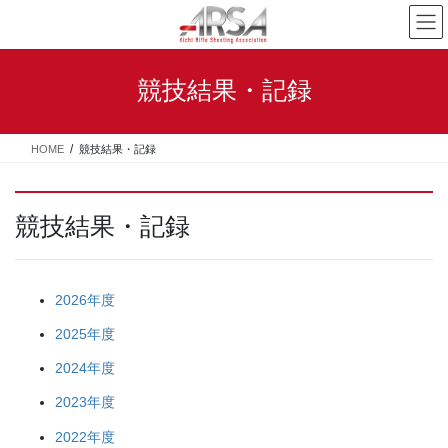
コ
ナ
ン
ビ
テ
ゲ
ン
ー
競技結果・記録
ツ
シ
へ
ョ
ス
ン
HOME
競技結果・記録
キ
に
ッ
移
プ
動
競技結果・記録
2026年度
2025年度
2024年度
2023年度
2022年度