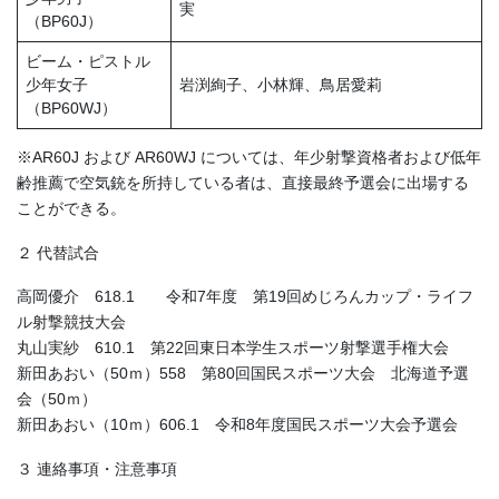
実
（BP60J）
ビーム・ピストル
少年女子
岩渕絢子、小林輝、鳥居愛莉
（BP60WJ）
※AR60J および AR60WJ については、年少射撃資格者および低年
齢推薦で空気銃を所持している者は、直接最終予選会に出場する
ことができる。
２ 代替試合
高岡優介 618.1 令和7年度 第19回めじろんカップ・ライフ
ル射撃競技大会
丸山実紗 610.1 第22回東日本学生スポーツ射撃選手権大会
新田あおい（50ｍ）558 第80回国民スポーツ大会 北海道予選
会（50ｍ）
新田あおい（10ｍ）606.1 令和8年度国民スポーツ大会予選会
３ 連絡事項・注意事項