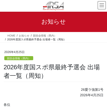
コ
ナ
ン
ビ
テ
ゲ
ン
ー
お知らせ
ツ
シ
へ
ョ
ス
ン
HOME
お知らせ
競技会情報（県内）
キ
に
2026年度国スポ県最終予選会 出場者一覧（周知）
ッ
移
プ
動
2026年4月25日
競技会情報（県内）
2026年度国スポ県最終予選会 出場
者一覧（周知）
26愛ラ強第1号
2026年4月25日
各位