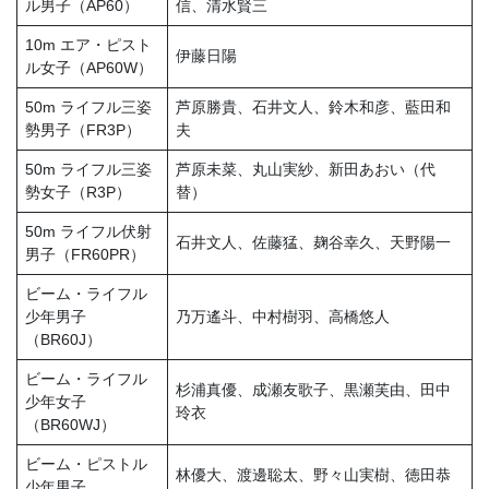
ル男子（AP60）
信、清水賢三
10m エア・ピスト
伊藤日陽
ル女子（AP60W）
50m ライフル三姿
芦原勝貴、石井文人、鈴木和彦、藍田和
勢男子（FR3P）
夫
50m ライフル三姿
芦原未菜、丸山実紗、新田あおい（代
勢女子（R3P）
替）
50m ライフル伏射
石井文人、佐藤猛、麹谷幸久、天野陽一
男子（FR60PR）
ビーム・ライフル
少年男子
乃万遙斗、中村樹羽、高橋悠人
（BR60J）
ビーム・ライフル
杉浦真優、成瀬友歌子、黒瀬芙由、田中
少年女子
玲衣
（BR60WJ）
ビーム・ピストル
林優大、渡邊聡太、野々山実樹、徳田恭
少年男子