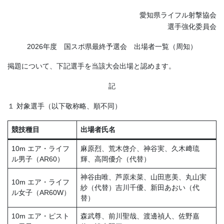
愛知県ライフル射撃協会
選手強化委員会
2026年度 国スポ県最終予選会 出場者一覧（周知）
掲題について、下記選手を当該大会出場と認めます。
記
１ 対象選手（以下敬称略、順不同）
競技種目
出場者氏名
10m エア・ライフ
麻原烈、荒木啓介、神谷実、久木﨑琉
ル男子（AR60）
輝、高岡優介（代替）
神谷由唯、芦原未菜、山田恵美、丸山実
10m エア・ライフ
紗（代替）吉川千優、新田あおい（代
ル女子（AR60W）
替）
10m エア・ピスト
森武尊、前川聖哉、渡邊禎人、佐野嘉