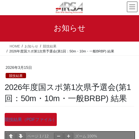
コ
ナ
ン
ビ
テ
ゲ
ン
ー
お知らせ
ツ
シ
へ
ョ
ス
ン
HOME
お知らせ
競技結果
キ
に
2026年度国スポ第1次県予選会(第1回：50m・10m・一般BRBP) 結果
ッ
移
プ
動
2026年3月15日
競技結果
2026年度国スポ第1次県予選会(第1
回：50m・10m・一般BRBP) 結果
競技結果（PDFファイル）
ページ
1
/
12
ズーム
100%