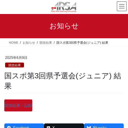
コ
ナ
ン
ビ
テ
ゲ
ン
ー
お知らせ
ツ
シ
へ
ョ
ス
ン
HOME
お知らせ
競技結果
国スポ第3回県予選会(ジュニア) 結果
キ
に
ッ
移
プ
動
2025年6月9日
競技結果
国スポ第3回県予選会(ジュニア) 結
果
競技結果・記録